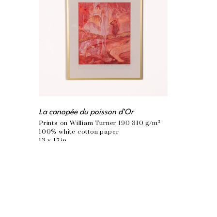
La canopée du poisson d'Or
Prints on William Turner 190 310 g/m² 
100% white cotton paper
13 x 17 in