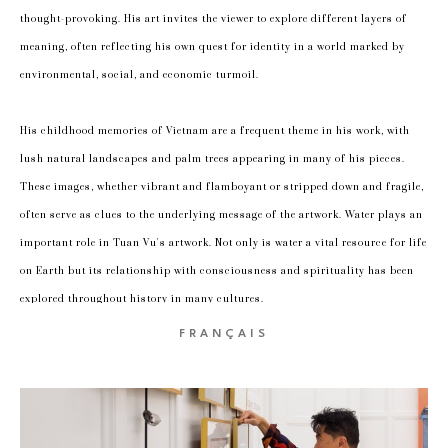
thought-provoking. His art invites the viewer to explore different layers of 
meaning, often reflecting his own quest for identity in a world marked by 
environmental, social, and economic turmoil.
His childhood memories of Vietnam are a frequent theme in his work, with 
lush natural landscapes and palm trees appearing in many of his pieces. 
These images, whether vibrant and flamboyant or stripped down and fragile, 
often serve as clues to the underlying message of the artwork. Water plays an 
important role in Tuan Vu's artwork. Not only is water a vital resource for life 
on Earth but its relationship with consciousness and spirituality has been 
explored throughout history in many cultures.
FRANÇAIS
Ultimately, Tuan Vu's artwork is a powerful testament to the transformative 
power of art, capable of provoking deep introspection and reflection in those 
who encounter it. His thought-provoking creations serve as a reminder of the 
importance of engaging with the world around us, providing a source of 