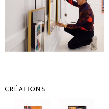
inspiration and hope in the midst of chaos and uncertainty.
Tuan Vu évite délibérément de rechercher la forme idéale, 
reconnaissant que la spontanéité de ses gestes et les 
maladresses apparentes qu'il commet conduisent souvent à 
la création de quelque chose d'unique et d'extraordinaire. 
Son œuvre est une projection de ses pensées, de son état 
d'esprit et de son subconscient, prenant une vie propre alors 
qu'il se laisse guider par son intuition.
S'inspirant de certains des artistes les plus renommés du 
monde, tels que Gauguin, Bonnard, Redon et Peter Doig, 
Tuan Vu utilise une palette de couleurs riches pour créer des 
CRÉATIONS
œuvres qui sont non seulement visuellement saisissantes, 
mais aussi profondément stimulantes. Son art invite le 
spectateur à explorer différentes couches de sens, reflétant 