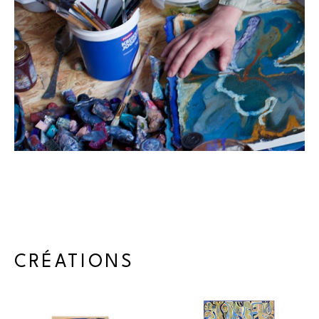
Niina Villanueva (née en 1984) est une artiste visuelle 
finlandaise vivant et travaillant en Finlande. Titulaire d’une 
maîtrise en peinture de la University of the Arts Helsinki, sa 
pratique se déploie à travers la peinture et la sculpture, 
explorant les notions d’espace intuitif, de rythme et de 
couleur à travers des compositions abstraites et stratifiées 
élaborées à partir de pigments bruts.
S’inspirant de conceptions historiques du paysage comme 
structure ordonnée et géométrique, Villanueva développe des 
CRÉATIONS
œuvres où les formes se fragmentent progressivement pour 
laisser émerger des présences organiques, végétales et 
animales. Ses peintures ouvrent des espaces où les récits 