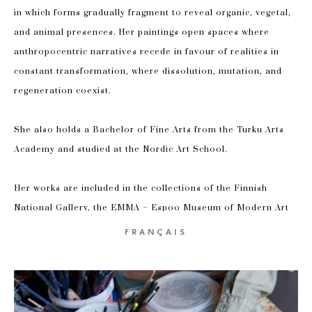
in which forms gradually fragment to reveal organic, vegetal, 
and animal presences. Her paintings open spaces where 
anthropocentric narratives recede in favour of realities in 
constant transformation, where dissolution, mutation, and 
regeneration coexist.
She also holds a Bachelor of Fine Arts from the Turku Arts 
Academy and studied at the Nordic Art School.
Her works are included in the collections of the Finnish 
National Gallery, the EMMA – Espoo Museum of Modern Art 
through the Saastamoinen Foundation, the Finnish Art 
FRANÇAIS
Society, and the HUS Art Collection. In 2022, she received the 
William Thuring Award from the Finnish Art Society and has 
participated in several artist residencies in Italy and Germany.