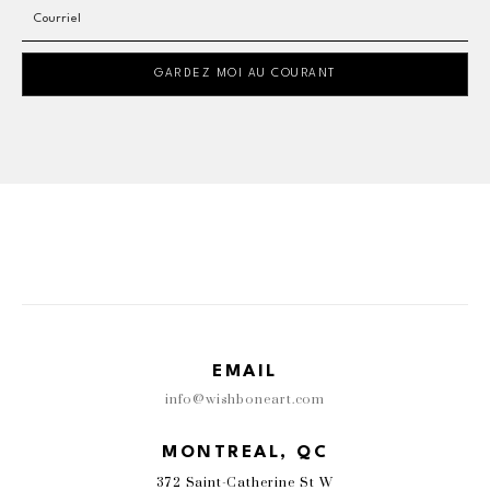
Courriel
GARDEZ MOI AU COURANT
EMAIL
info@wishboneart.com
MONTREAL, QC
372 Saint-Catherine St W