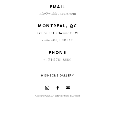
EMAIL
info@wishboneart.com
MONTREAL, QC
372 Saint-Catherine St W
suite 406
,
 H3B 1A2
PHONE
+1 (514) 781-8680
WISHBONE GALLERY
Copyright ©
2026
,
Art Gallery Software
By ArtCloud