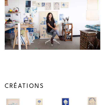
Kaori Izumiya est une artiste originaire du Japon, établie à 
Montréal, Canada. Diplômée de l’Université des Arts de 
Tokyo, elle développe une pratique picturale en peinture à 
l’huile tout en menant une carrière en animation et 
illustration. Son travail a été présenté dans plusieurs 
expositions au Japon, en Nouvelle-Zélande, au Canada et au 
Maroc, témoignant de la reconnaissance internationale de 
son univers artistique.
En parallèle de sa pratique en galerie, Kaori est également 
reconnue pour ses réalisations murales, affirmant ainsi son 
engagement envers l’art dans l’espace public.
CRÉATIONS
Artiste en constante évolution, elle puise son inspiration dans 
ses expériences de vie et ses voyages, nourrissant son œuvre 