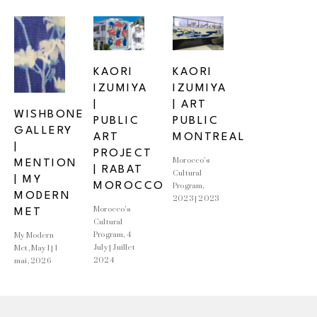
KAORI 
KAORI 
IZUMIYA 
IZUMIYA 
| 
| ART 
WISHBONE 
PUBLIC 
PUBLIC 
GALLERY 
ART 
MONTREAL
| 
PROJECT 
Morocco’s 
MENTION 
| RABAT 
Cultural 
| MY 
MOROCCO
Program, 
MODERN 
2023 | 2023
Morocco’s 
MET
Cultural 
Program, 4 
My Modern 
July | Juillet 
Met, May 1 | 1 
2024
mai, 2026