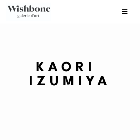
KAORI 
IZUMIYA