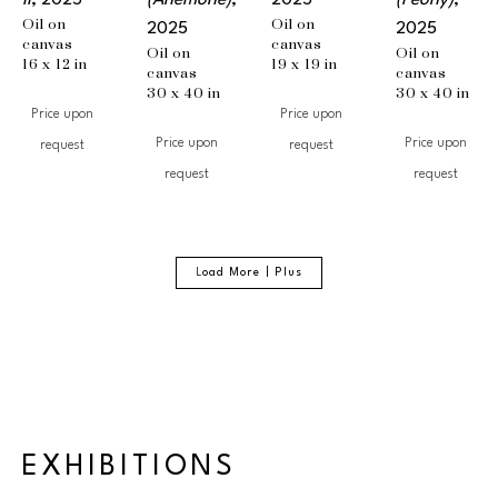
II
, 2025
(Anemone)
, 
2025
(Peony)
, 
Oil on 
Oil on 
2025
2025
canvas
canvas
Oil on 
Oil on 
16 x 12 in
19 x 19 in
canvas
canvas
30 x 40 in
30 x 40 in
Price upon
Price upon
Price upon
Price upon
request
request
request
request
L
oad More | Plus
EXHIBITIONS
EXHIBITIONS