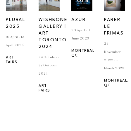
PLURAL 
WISHBONE 
AZUR
PARER 
2025
GALLERY | 
LE 
20 April - 11 
ART 
FRIMAS
10 April - 13 
June 2023
TORONTO 
24 
April 2025
2024
MONTREAL, 
November 
QC
24 October - 
ART 
2022 - 5 
FAIRS
27 October 
March 2023
2024
MONTREAL, 
QC
ART 
FAIRS