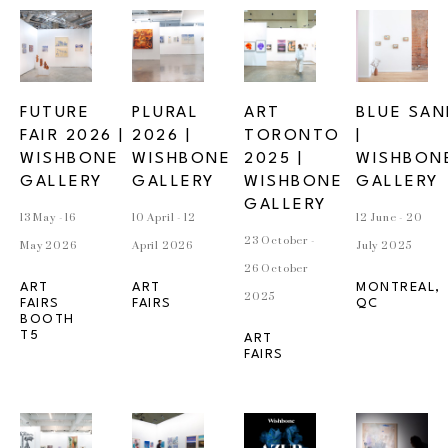
FUTURE 
PLURAL 
ART 
BLUE SAND
FAIR 2026 | 
2026 | 
TORONTO 
| 
WISHBONE 
WISHBONE 
2025 | 
WISHBONE
GALLERY 
GALLERY
WISHBONE 
GALLERY
GALLERY
13 May - 16 
10 April - 12 
12 June - 20 
23 October - 
May 2026
April 2026
July 2025
26 October 
ART 
ART 
MONTREAL, 
2025
FAIRS
FAIRS
QC
BOOTH 
T5
ART 
FAIRS