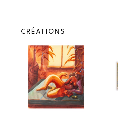
Formée en photographie, celle-ci se consacre presque e
peinture depuis 2010, tout en explorant parfois la sculpt
Son approche se distingue par une sensibilité profonde 
CRÉATIONS
humaine, étudiée à travers des sujets qui interrogent le
sociales et économiques. En ce sens, Morin aborde avec 
classe sociale, de la culture et de l'identité, souvent es
nature parfois dérangeante. L'étude détaillée de ces thèm
diverses séries présentant des variations d'ambiance et 
parodique au doux, mais toujours en brossant des visages
qui incarnent le point de départ de ses tableaux réalisés à
Morin célèbre tantôt les travailleurs, en mettant en lumiè
courage et leurs accomplissements, en particulier ceux 
physique. L’instant d’après, elle explore les maladresse
banlieue, en abordant la décolonisation, l’identité culture