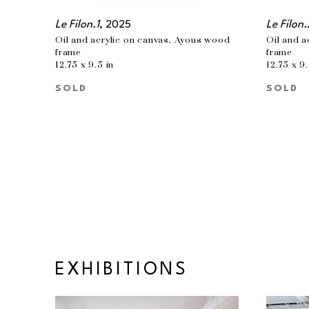
Le Filon.1
, 2025
Le Filon.
Oil and acrylic on canvas, Ayous wood 
Oil and a
frame
frame
12.75 x 9.5 in
12.75 x 9.
SOLD
SOLD
EXHIBITIONS
EXHIBITIONS