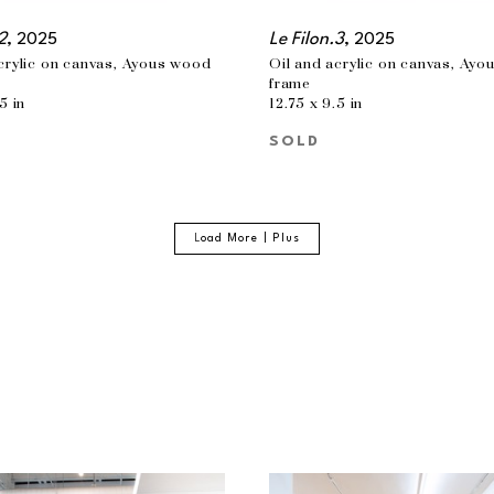
2
, 2025
Le Filon.3
, 2025
crylic on canvas, Ayous wood 
Oil and acrylic on canvas, Ayo
frame
5 in
12.75 x 9.5 in
SOLD
L
oad More | Plus