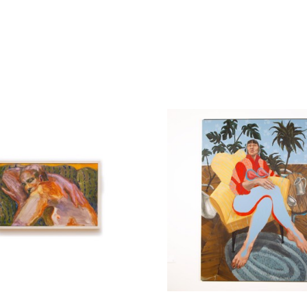
xclusivement à la 
ure. 
pour la condition 
s normes et les valeurs 
justesse les thèmes de la 
camotés en raison de leur 
es se fait à travers 
de composition, allant du 
 expressifs et détaillés 
 l’huile et à l’acrylique.
re leur dignité, leur 
impliqués dans le labeur 
s de la classe moyenne de 
lle et l’autodérision. 