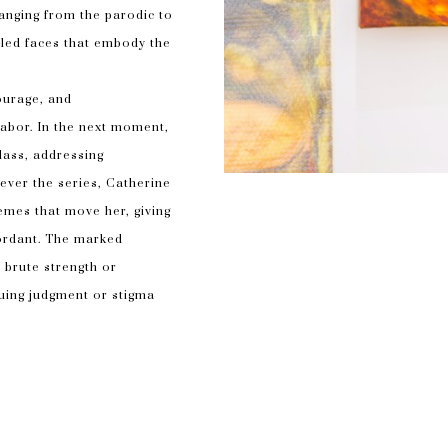
nging from the parodic to 
iled faces that embody the 
ourage, and 
abor. In the next moment, 
ass, addressing 
ever the series, Catherine 
emes that move her, giving 
ordant. The marked 
 brute strength or 
suing judgment or stigma 
orous; and at its most 
et travaille à Montréal. 