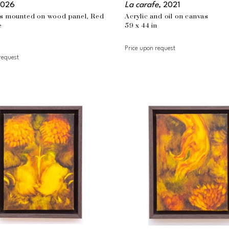
2026
La carafe
, 2021
sont nourries par sa vie 
as mounted on wood panel, Red 
Acrylic and oil on canvas
 à des scènes frontales, à 
e
59 x 44 in
n
ée de la nudité renforce 
Price upon request
ité, selon le contexte, 
request
vers le corps.
t humoristique ; et à son 
 