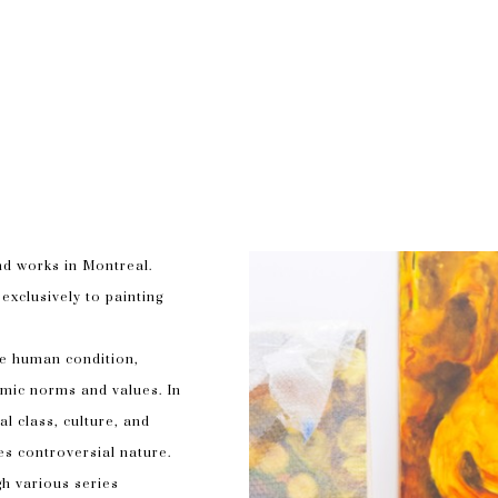
nd works in Montreal. 
xclusively to painting 
he human condition, 
mic norms and values. In 
l class, culture, and 
s controversial nature. 
h various series 