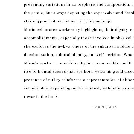
presenting variations in atmosphere and composition, ra
the gentle, but always depicting the expressive and deta
starting point of her oil and acrylic paintings.
Morin celebrates workers by highlighting their dignity, c
accomplishments, especially those involved in physical l
she explores the awkwardness of the suburban middle cl
decolonization, cultural identity, and self-derision. What
Morin's works are nourished by her personal life and th
rise to frontal scenes that are both welcoming and disc
presence of nudity reinforces a representation of either
vulnerability, depending on the context, without ever is
towards the body.
Morin's art is not rhetorical: at its sharpest, she is hum
FRANÇAIS
benevolent, she expresses exquisite tenderness.
Catherine Morin est une artiste multidisciplinaire qui vit 