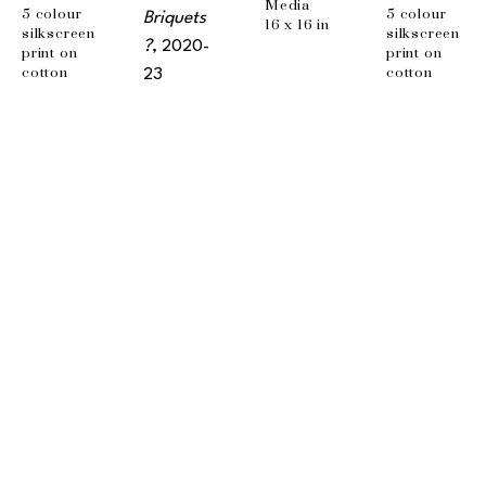
Media
5 colour 
5 colour 
Briquets 
16 x 16 in
silkscreen 
silkscreen 
?
, 2020-
print on 
print on 
cotton 
cotton 
23
paper 
paper 
Acrylic on 
Letra 300 
Letra 300 
wood
gsm
gsm
24 x 22 in
18 x 24 in
18 x 24 in
EMAIL
info@wishboneart.com
MONTREAL, QC
372 Saint-Catherine St W
suite 406
,
 H3B 1A2