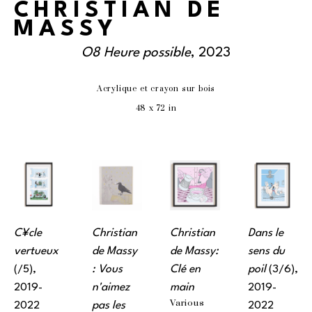
CHRISTIAN DE
MASSY
O8 Heure possible
, 2023
Acrylique et crayon sur bois
48 x 72 in
C¥cle 
Christian 
Christian 
Dans le 
vertueux
de Massy 
de Massy: 
sens du 
(/5)
, 
: Vous 
Clé en 
poil
 (3/6)
, 
2019-
n'aimez 
main
2019-
Various 
2022
pas les 
2022