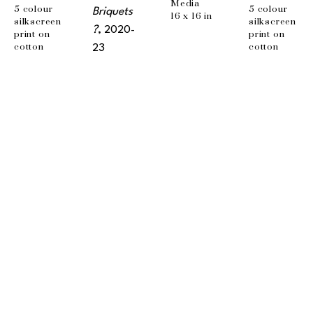
Media
5 colour 
5 colour 
Briquets 
16 x 16 in
silkscreen 
silkscreen 
?
, 2020-
print on 
print on 
cotton 
cotton 
23
paper 
paper 
Acrylic on 
Letra 300 
Letra 300 
wood
gsm
gsm
24 x 22 in
18 x 24 in
18 x 24 in
EMAIL
info@wishboneart.com
MONTREAL, QC
372 Saint-Catherine St W
suite 406
,
 H3B 1A2