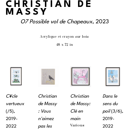
CHRISTIAN DE
MASSY
O7 Possible vol de Chapeaux
, 2023
Acrylique et crayon sur bois
48 x 72 in
C¥cle 
Christian 
Christian 
Dans le 
vertueux
de Massy 
de Massy: 
sens du 
(/5)
, 
: Vous 
Clé en 
poil
 (3/6)
, 
2019-
n'aimez 
main
2019-
Various 
2022
pas les 
2022